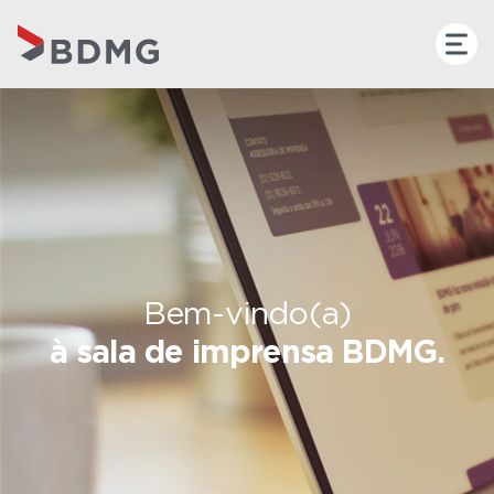
Bem-vindo(a)
à sala de imprensa BDMG.