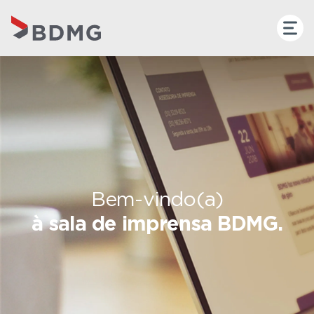
Bem-vindo(a)
à sala de imprensa BDMG.