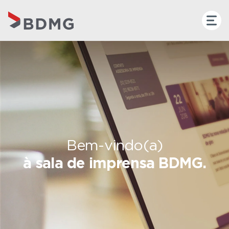
Bem-vindo(a)
à sala de imprensa BDMG.