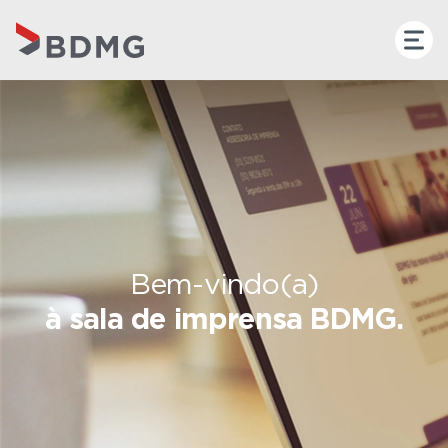
Bem-vindo(a)
à sala de imprensa BDMG.