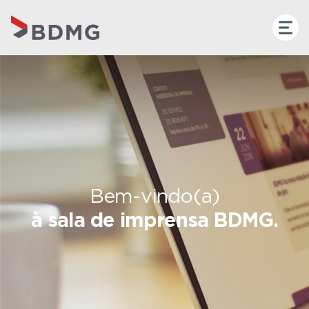
Bem-vindo(a)
à sala de imprensa BDMG.