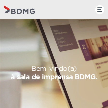
Bem-vindo(a)
à sala de imprensa BDMG.