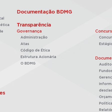
Documentação BDMG
tal
Transparência
ética
Governança
Concurs
de
Administração
Concur
Atas
Estági
Código de Ética
Estrutura Acionária
Docume
O BDMG
Audito
Fundos
Gerenc
Inform
desclas
es
Orçam
Polític
Relató