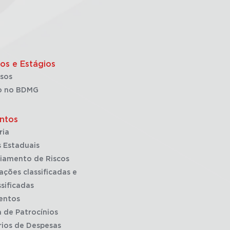
os e Estágios
sos
o no BDMG
ntos
ria
 Estaduais
iamento de Riscos
ações classificadas e
sificadas
entos
a de Patrocínios
rios de Despesas