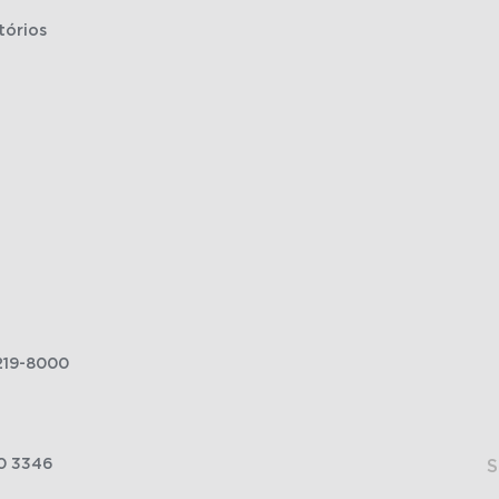
tórios
219-8000
0 3346
S