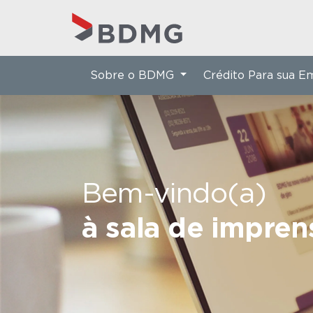
Sobre o BDMG
Crédito Para sua 
Bem-vindo(a)
à sala de impre