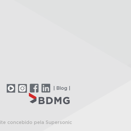
| Blog |
ite concebido pela Supersonic