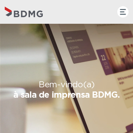
Bem-vindo(a)
à sala de imprensa BDMG.