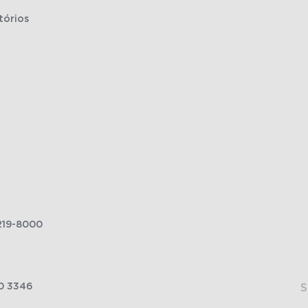
tórios
219-8000
0 3346
S