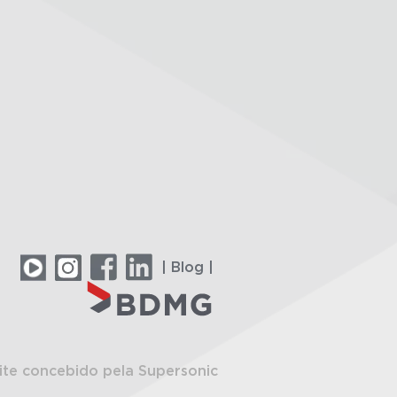
| Blog |
ite concebido pela Supersonic