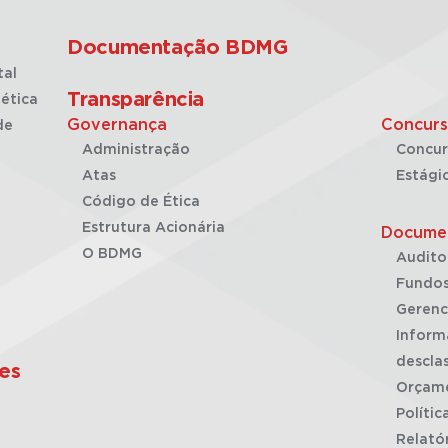
Documentação BDMG
tal
Transparência
ética
Governança
Concurs
de
Administração
Concur
Atas
Estági
Código de Ética
Estrutura Acionária
Docume
O BDMG
Audito
Fundos
Gerenc
Inform
desclas
es
Orçam
Polític
Relató