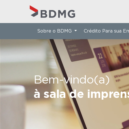
Sobre o BDMG
Crédito Para sua 
Bem-vindo(a)
à sala de impre