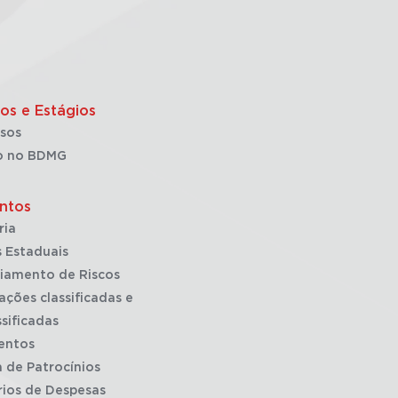
os e Estágios
sos
o no BDMG
ntos
ria
 Estaduais
iamento de Riscos
ações classificadas e
sificadas
entos
a de Patrocínios
rios de Despesas