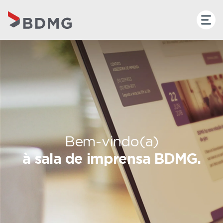
Bem-vindo(a)
à sala de imprensa BDMG.