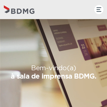
Bem-vindo(a)
à sala de imprensa BDMG.