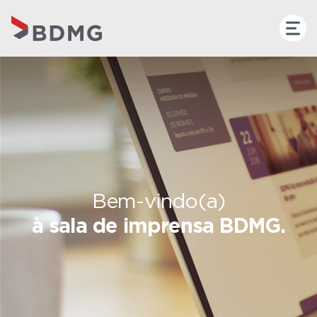
Bem-vindo(a)
à sala de imprensa BDMG.