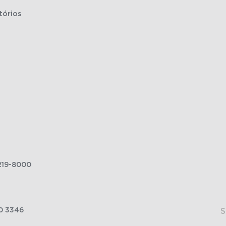
tórios
219-8000
0 3346
S