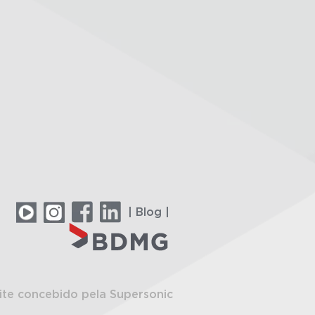
| Blog |
ite concebido pela Supersonic