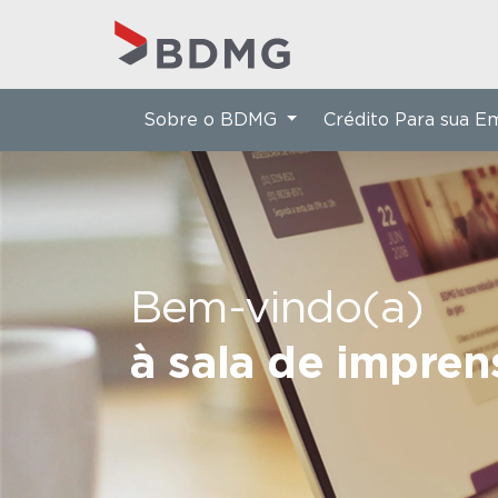
Sobre o BDMG
Crédito Para sua 
Bem-vindo(a)
à sala de impre