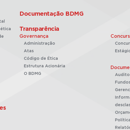
Documentação BDMG
tal
Transparência
ética
Governança
Concurs
de
Administração
Concur
Atas
Estági
Código de Ética
Estrutura Acionária
Docume
O BDMG
Audito
Fundos
Gerenc
Inform
desclas
es
Orçam
Polític
Relató