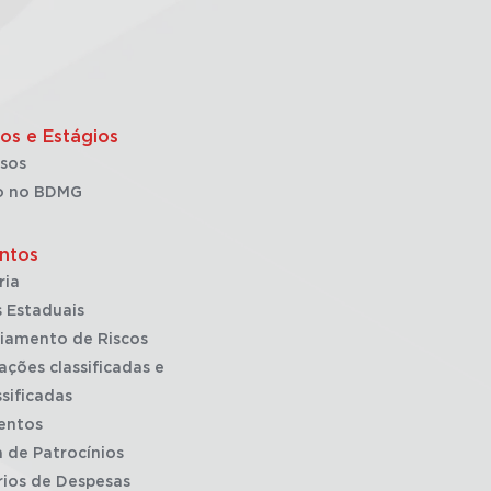
os e Estágios
sos
o no BDMG
ntos
ria
 Estaduais
iamento de Riscos
ações classificadas e
sificadas
entos
a de Patrocínios
rios de Despesas