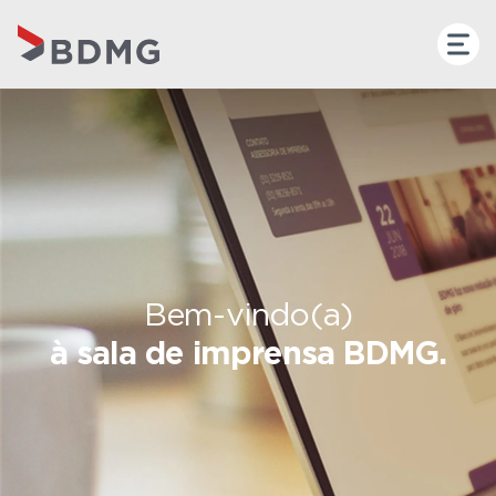
Bem-vindo(a)
à sala de imprensa BDMG.