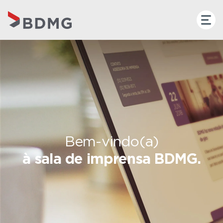
Bem-vindo(a)
à sala de imprensa BDMG.