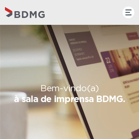
Bem-vindo(a)
à sala de imprensa BDMG.