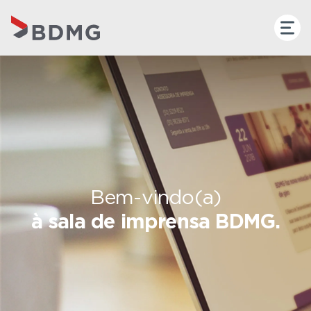
Bem-vindo(a)
à sala de imprensa BDMG.