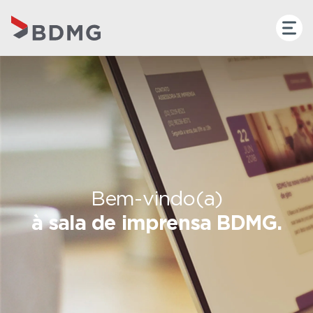
Bem-vindo(a)
à sala de imprensa BDMG.