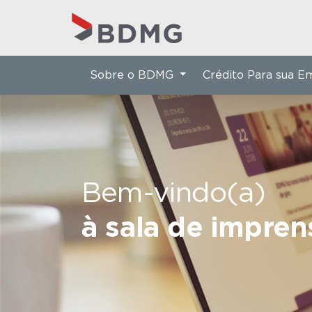
Sobre o BDMG
Crédito Para sua 
Bem-vindo(a)
à sala de impre