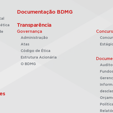
Documentação BDMG
tal
Transparência
ética
Governança
Concurs
de
Administração
Concur
Atas
Estági
Código de Ética
Estrutura Acionária
Docume
O BDMG
Audito
Fundos
Gerenc
Inform
desclas
es
Orçam
Polític
Relató