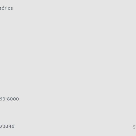
tórios
219-8000
0 3346
S