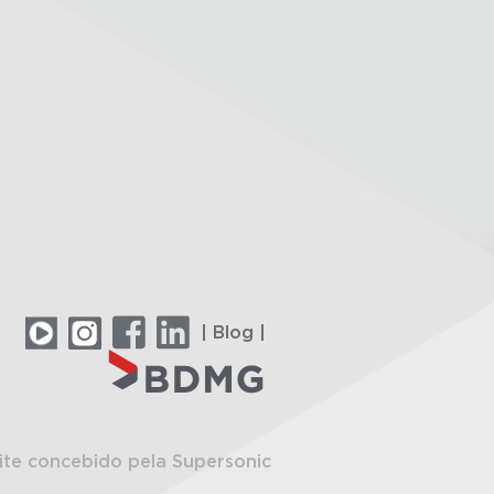
| Blog |
ite concebido pela Supersonic