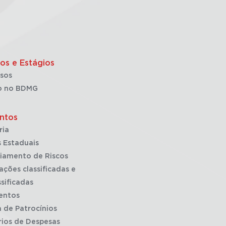
os e Estágios
sos
o no BDMG
ntos
ria
 Estaduais
iamento de Riscos
ações classificadas e
sificadas
entos
a de Patrocínios
rios de Despesas