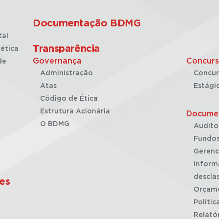
Documentação BDMG
tal
Transparência
ética
Governança
Concurs
de
Administração
Concur
Atas
Estági
Código de Ética
Estrutura Acionária
Docume
O BDMG
Audito
Fundos
Gerenc
Inform
desclas
es
Orçam
Polític
Relató