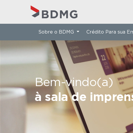
Sobre o BDMG
Crédito Para sua 
Bem-vindo(a)
à sala de impre