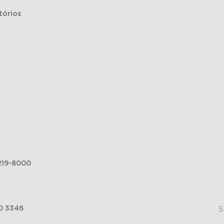
tórios
219-8000
0 3346
S