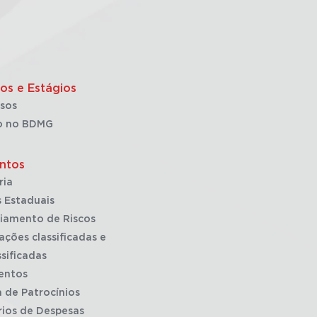
os e Estágios
sos
o no BDMG
ntos
ria
 Estaduais
iamento de Riscos
ações classificadas e
sificadas
entos
a de Patrocínios
rios de Despesas