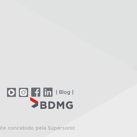
| Blog |
ite concebido pela Supersonic