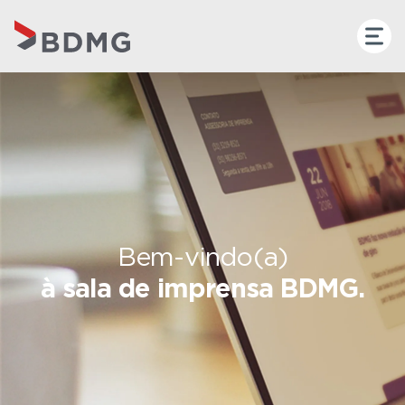
Bem-vindo(a)
à sala de imprensa BDMG.