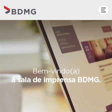
Bem-vindo(a)
à sala de imprensa BDMG.