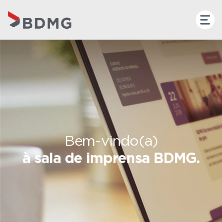
Bem-vindo(a)
à sala de imprensa BDMG.