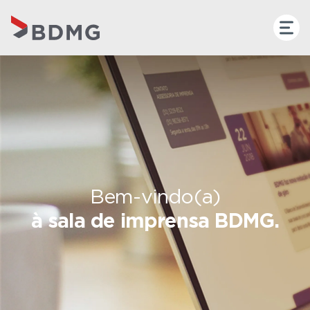
Bem-vindo(a)
à sala de imprensa BDMG.