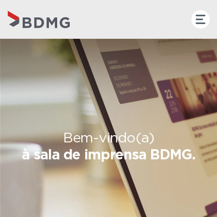
Bem-vindo(a)
à sala de imprensa BDMG.