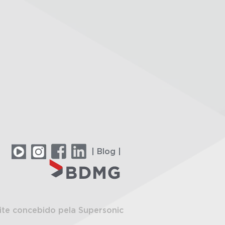
| Blog |
ite concebido pela Supersonic