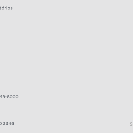
tórios
219-8000
0 3346
S