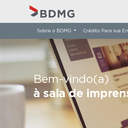
Sobre o BDMG
Crédito Para sua 
Bem-vindo(a)
à sala de impre