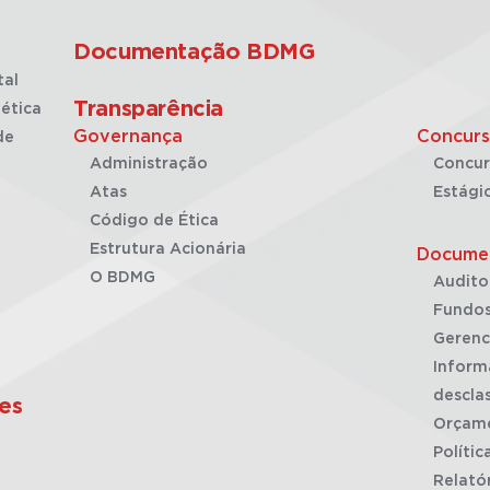
Documentação BDMG
tal
Transparência
ética
Governança
Concurs
de
Administração
Concur
Atas
Estági
Código de Ética
Estrutura Acionária
Docume
O BDMG
Audito
Fundos
Gerenc
Inform
desclas
es
Orçam
Polític
Relató