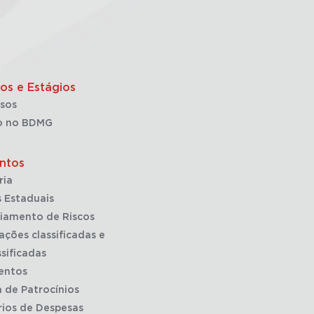
os e Estágios
sos
o no BDMG
ntos
ria
 Estaduais
iamento de Riscos
ações classificadas e
sificadas
entos
a de Patrocínios
rios de Despesas