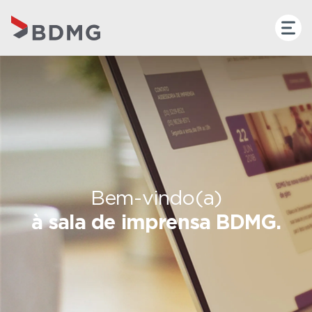
Bem-vindo(a)
à sala de imprensa BDMG.