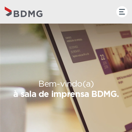
Bem-vindo(a)
à sala de imprensa BDMG.