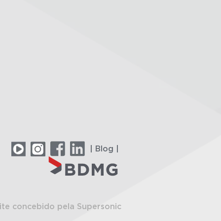
| Blog |
ite concebido pela Supersonic