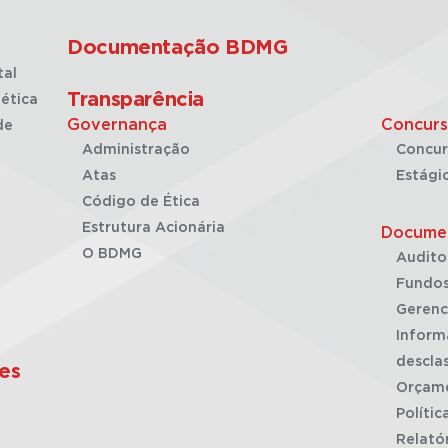
Documentação BDMG
tal
Transparência
ética
Governança
Concurs
de
Administração
Concur
Atas
Estági
Código de Ética
Estrutura Acionária
Docume
O BDMG
Audito
Fundos
Gerenc
Inform
desclas
es
Orçam
Polític
Relató