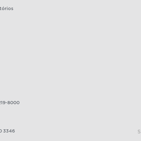
tórios
219-8000
0 3346
S