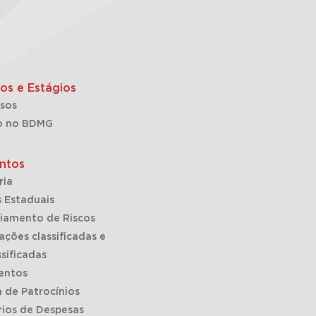
os e Estágios
sos
o no BDMG
ntos
ria
 Estaduais
iamento de Riscos
ações classificadas e
sificadas
entos
a de Patrocínios
rios de Despesas