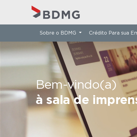
Sobre o BDMG
Crédito Para sua 
Bem-vindo(a)
à sala de impre