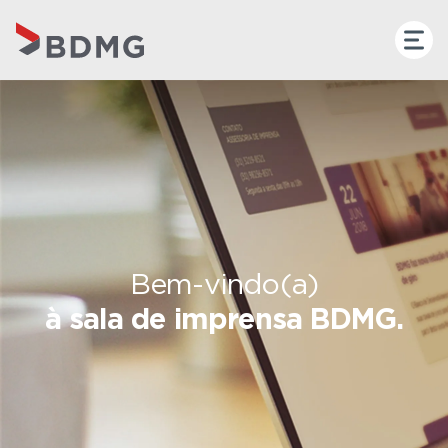
Bem-vindo(a)
à sala de imprensa BDMG.