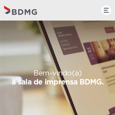
Bem-vindo(a)
à sala de imprensa BDMG.