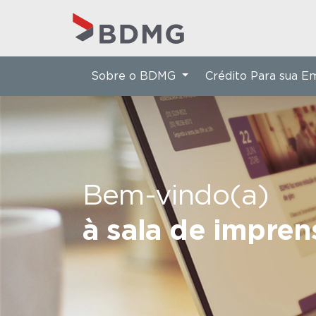
Sobre o BDMG
Crédito Para sua 
Bem-vindo(a)
à sala de impre