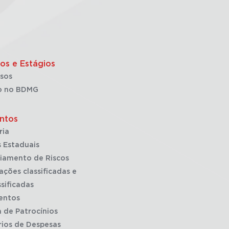
os e Estágios
sos
o no BDMG
ntos
ria
 Estaduais
iamento de Riscos
ações classificadas e
sificadas
entos
a de Patrocínios
rios de Despesas