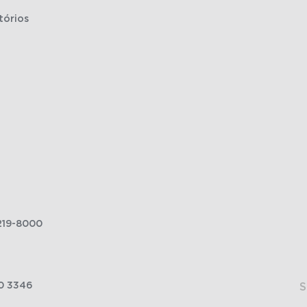
tórios
219-8000
0 3346
S