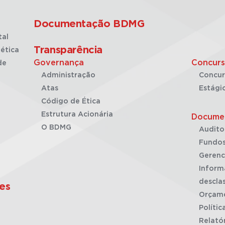
Documentação BDMG
tal
Transparência
ética
Governança
Concurs
de
Administração
Concur
Atas
Estági
Código de Ética
Estrutura Acionária
Docume
O BDMG
Audito
Fundos
Gerenc
Inform
desclas
es
Orçam
Polític
Relató