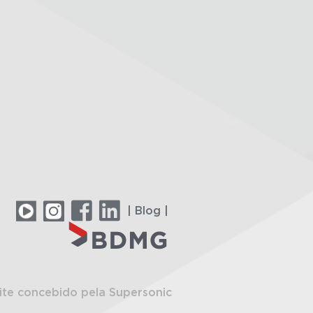
| Blog |
ite concebido pela Supersonic