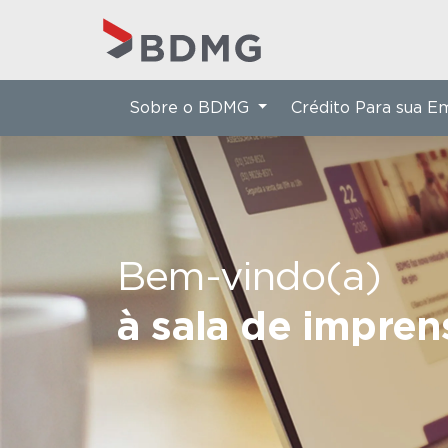
Sobre o BDMG
Crédito Para sua 
Bem-vindo(a)
à sala de impre