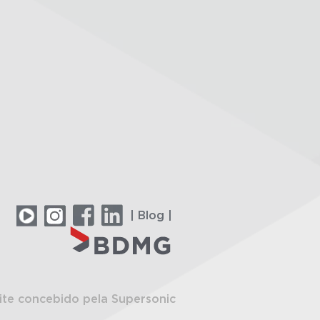
| Blog |
ite concebido pela Supersonic