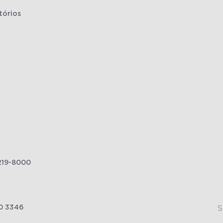
tórios
219-8000
0 3346
S