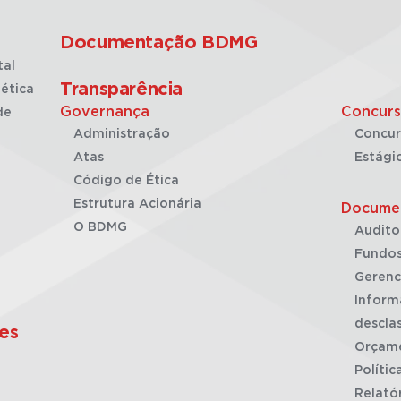
Documentação BDMG
tal
Transparência
ética
Governança
Concurs
de
Administração
Concur
Atas
Estági
Código de Ética
Estrutura Acionária
Docume
O BDMG
Audito
Fundos
Gerenc
Inform
desclas
es
Orçam
Polític
Relató