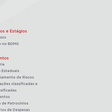
os e Estágios
sos
o no BDMG
ntos
ria
 Estaduais
iamento de Riscos
ações classificadas e
sificadas
entos
a de Patrocínios
rios de Despesas