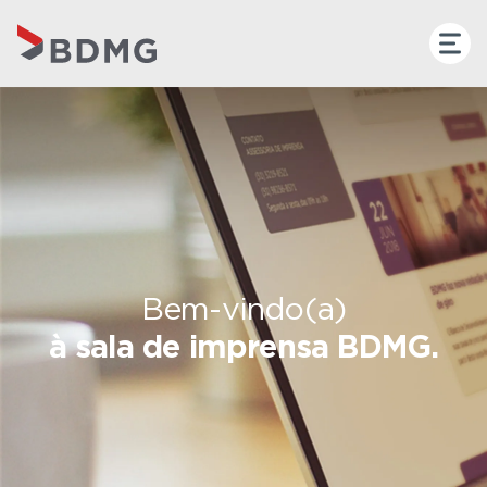
Bem-vindo(a)
à sala de imprensa BDMG.