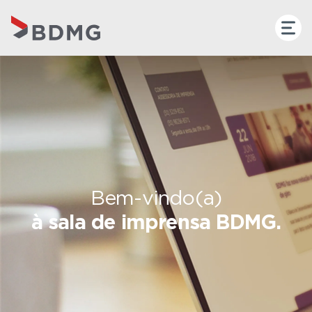
Bem-vindo(a)
à sala de imprensa BDMG.