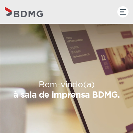
Bem-vindo(a)
à sala de imprensa BDMG.