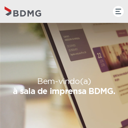
Bem-vindo(a)
à sala de imprensa BDMG.