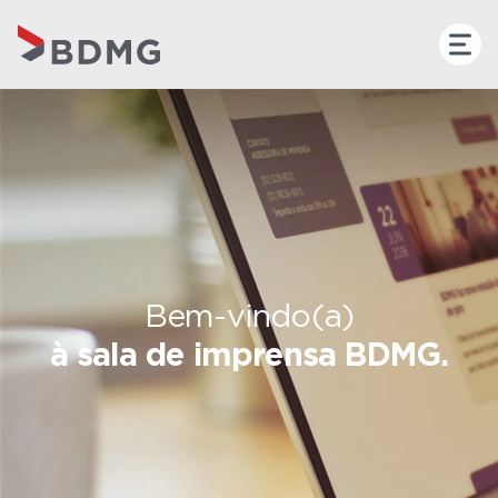
Bem-vindo(a)
à sala de imprensa BDMG.