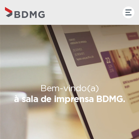
Bem-vindo(a)
à sala de imprensa BDMG.