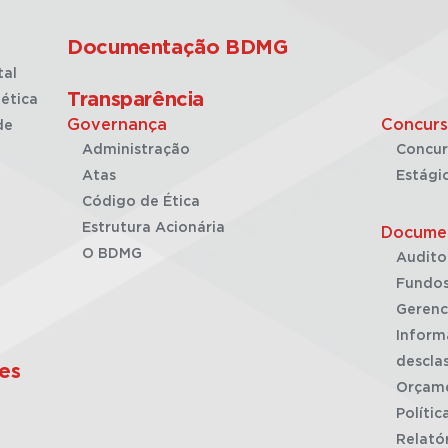
Documentação BDMG
tal
Transparência
ética
Governança
Concurs
de
Administração
Concur
Atas
Estági
Código de Ética
Estrutura Acionária
Docume
O BDMG
Audito
Fundos
Gerenc
Inform
desclas
es
Orçam
Polític
Relató