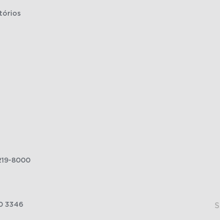
tórios
219-8000
0 3346
S