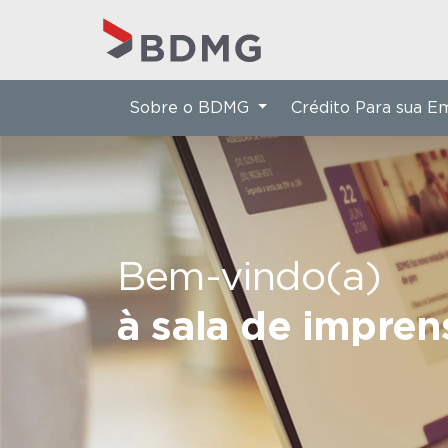
Sobre o BDMG
Crédito Para sua 
Bem-vindo(a)
à sala de impre