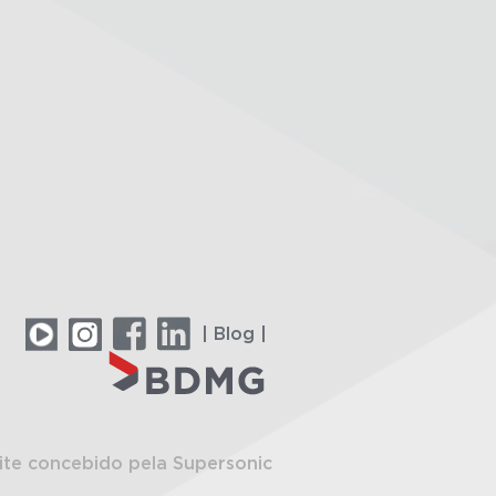
| Blog |
ite concebido pela Supersonic