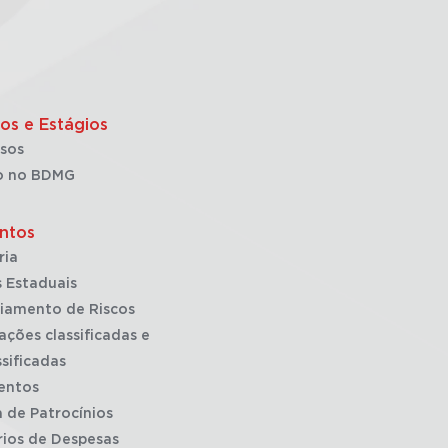
os e Estágios
sos
o no BDMG
ntos
ria
 Estaduais
iamento de Riscos
ações classificadas e
sificadas
entos
a de Patrocínios
rios de Despesas