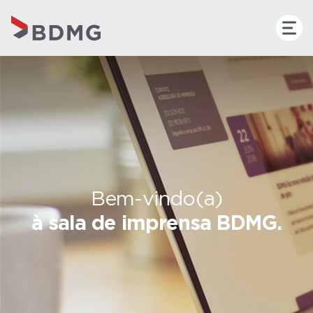
Bem-vindo(a)
à sala de imprensa BDMG.