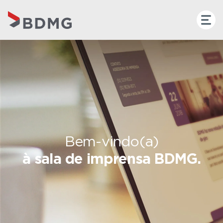
Bem-vindo(a)
à sala de imprensa BDMG.