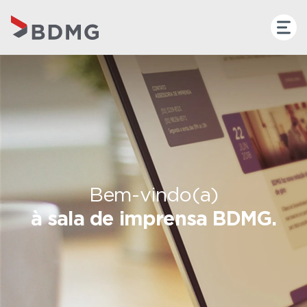
Bem-vindo(a)
à sala de imprensa BDMG.