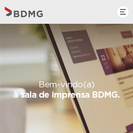
Bem-vindo(a)
à sala de imprensa BDMG.