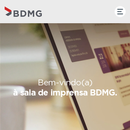
Bem-vindo(a)
à sala de imprensa BDMG.