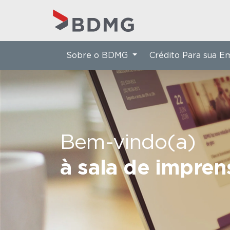
Sobre o BDMG
Crédito Para sua 
Bem-vindo(a)
à sala de impre