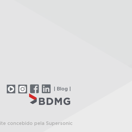
| Blog |
ite concebido pela Supersonic