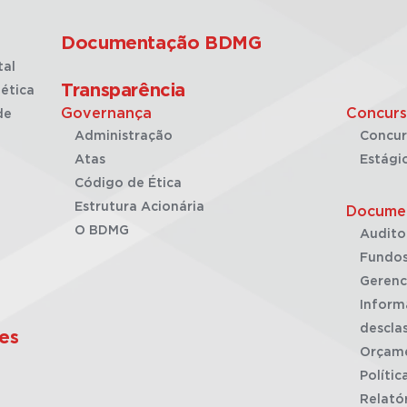
Documentação BDMG
tal
Transparência
ética
Governança
Concurs
de
Administração
Concur
Atas
Estági
Código de Ética
Estrutura Acionária
Docume
O BDMG
Audito
Fundos
Gerenc
Inform
desclas
es
Orçam
Polític
Relató