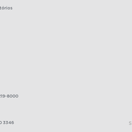
tórios
219-8000
0 3346
S