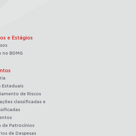
os e Estágios
sos
o no BDMG
ntos
ria
 Estaduais
iamento de Riscos
ações classificadas e
sificadas
entos
a de Patrocínios
rios de Despesas