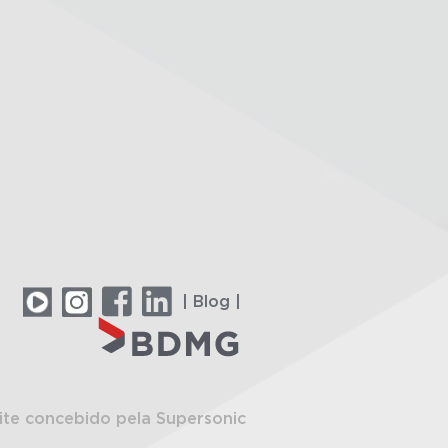
| Blog |
ite concebido pela Supersonic