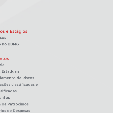
os e Estágios
sos
o no BDMG
ntos
ria
 Estaduais
iamento de Riscos
ações classificadas e
sificadas
entos
a de Patrocínios
rios de Despesas