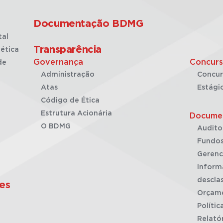
Documentação BDMG
tal
Transparência
ética
Governança
Concurs
de
Administração
Concur
Atas
Estági
Código de Ética
Estrutura Acionária
Docume
O BDMG
Audito
Fundos
Gerenc
Inform
desclas
es
Orçam
Polític
Relató