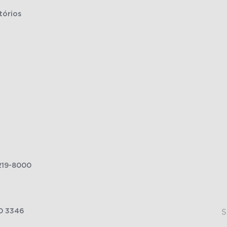
tórios
219-8000
0 3346
S