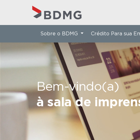
Sobre o BDMG
Crédito Para sua 
Bem-vindo(a)
à sala de impre