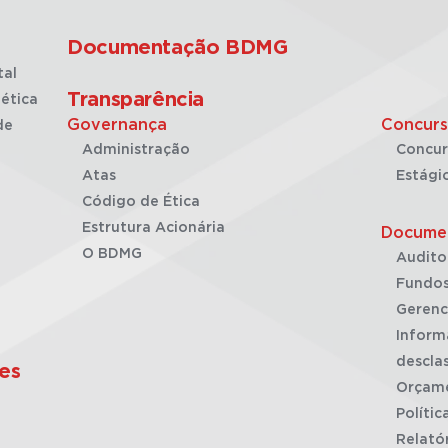
Documentação BDMG
tal
Transparência
ética
Governança
Concurs
de
Administração
Concur
Atas
Estági
Código de Ética
Estrutura Acionária
Docume
O BDMG
Audito
Fundos
Gerenc
Inform
desclas
es
Orçam
Polític
Relató