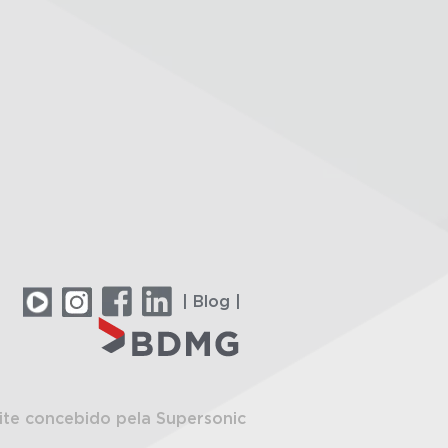
| Blog |
ite concebido pela Supersonic