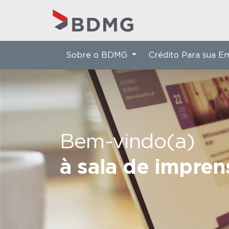
Sobre o BDMG
Crédito Para sua 
Bem-vindo(a)
à sala de impre