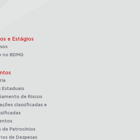
os e Estágios
sos
o no BDMG
ntos
ria
 Estaduais
iamento de Riscos
ações classificadas e
sificadas
entos
a de Patrocínios
rios de Despesas