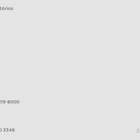
tórios
219-8000
0 3346
S