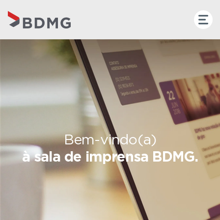
Bem-vindo(a)
à sala de imprensa BDMG.