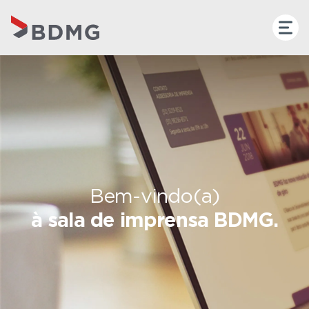
Bem-vindo(a)
à sala de imprensa BDMG.